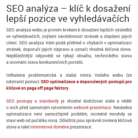
SEO analýza – klíč k dosažení
lepší pozice ve vyhledávačích
SEO analýza webu je prvním krokem k dosažení lepších výsledků
ve vyhledávačích, zvýšení návštěvnosti stránek a zlepšení jejich
cílení. SEO analýza Vám podá přehled o chybách v optimalizaci
stránek, doporučí jejich nápravu a označí vhodná klíčová slova.
Nejdůležitější odpovědi se týkají obsahu, technického stavu
a srovnání stavu konkurenčních portálů.
Odhalená problematická a slabá místa Vašeho webu lze
odstranit pomocí
SEO optimalizace a doporučených postupů pro
klíčové on page off page faktory
.
SEO postupy a standardy
je vhodné dodržovat stále a vědět
o nich před samotným vytvořením
webové prezentace
. Následná
optimalizace není samozřejmě problém, nicméně mnohdy se
staví web od počátku nový. Důležitá jsou správně zvolená klíčová
slova a také
internetová doména
prezentace.