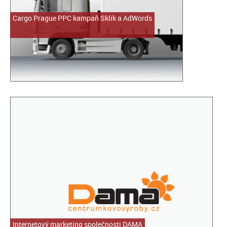
Cargo Prague PPC kampaň Sklik a AdWords
Internetový marketing společnosti DAMA