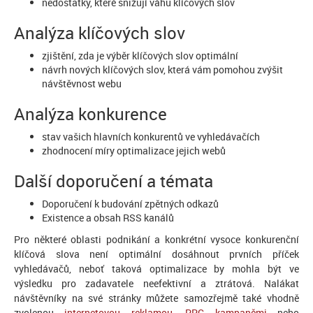
nedostatky, které snižují váhu klíčových slov
Analýza klíčových slov
zjištění, zda je výběr klíčových slov optimální
návrh nových klíčových slov, která vám pomohou zvýšit
návštěvnost webu
Analýza konkurence
stav vašich hlavních konkurentů ve vyhledávačích
zhodnocení míry optimalizace jejich webů
Další doporučení a témata
Doporučení k budování zpětných odkazů
Existence a obsah RSS kanálů
Pro některé oblasti podnikání a konkrétní vysoce konkurenční
klíčová slova není optimální dosáhnout prvních příček
vyhledávačů, neboť taková optimalizace by mohla být ve
výsledku pro zadavatele neefektivní a ztrátová. Nalákat
návštěvníky na své stránky můžete samozřejmě také vhodně
zvolenou
internetovou reklamou
,
PPC kampaněmi
nebo