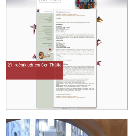
21. ročník udílení Cen Thálie