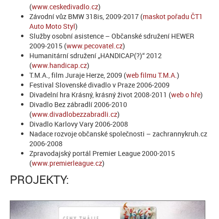
(
www.ceskedivadlo.cz
)
Závodní vůz BMW 318is, 2009-2017 (
maskot pořadu ČT1
Auto Moto Styl
)
Služby osobní asistence – Občanské sdružení HEWER
2009-2015 (
www.pecovatel.cz
)
Humanitární sdružení „HANDICAP(?)“ 2012
(
www.handicap.cz
)
T.M.A., film Juraje Herze, 2009 (
web filmu T.M.A.
)
Festival Slovenské divadlo v Praze 2006-2009
Divadelní hra Krásný, krásný život 2008-2011 (
web o hře
)
Divadlo Bez zábradlí 2006-2010
(
www.divadlobezzabradli.cz
)
Divadlo Karlovy Vary 2006-2008
Nadace rozvoje občanské společnosti – zachrannykruh.cz
2006-2008
Zpravodajský portál Premier League 2000-2015
(
www.premierleague.cz
)
PROJEKTY: