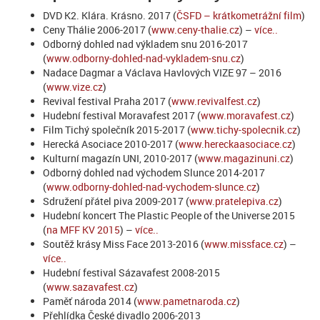
DVD K2. Klára. Krásno. 2017 (
ČSFD – krátkometrážní film
)
Ceny Thálie 2006-2017 (
www.ceny-thalie.cz
) –
více..
Odborný dohled nad výkladem snu 2016-2017
(
www.odborny-dohled-nad-vykladem-snu.cz
)
Nadace Dagmar a Václava Havlových VIZE 97 – 2016
(
www.vize.cz
)
Revival festival Praha 2017 (
www.revivalfest.cz
)
Hudební festival Moravafest 2017 (
www.moravafest.cz
)
Film Tichý společník 2015-2017 (
www.tichy-spolecnik.cz
)
Herecká Asociace 2010-2017 (
www.hereckaasociace.cz
)
Kulturní magazín UNI, 2010-2017 (
www.magazinuni.cz
)
Odborný dohled nad východem Slunce 2014-2017
(
www.odborny-dohled-nad-vychodem-slunce.cz
)
Sdružení přátel piva 2009-2017 (
www.pratelepiva.cz
)
Hudební koncert The Plastic People of the Universe 2015
(
na MFF KV 2015
) –
více..
Soutěž krásy Miss Face 2013-2016 (
www.missface.cz
) –
více..
Hudební festival Sázavafest 2008-2015
(
www.sazavafest.cz
)
Paměť národa 2014 (
www.pametnaroda.cz
)
Přehlídka České divadlo 2006-2013