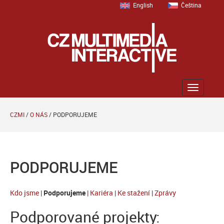
English
Čeština
Zobrazit
menu
CZMI
/
O NÁS
/
PODPORUJEME
PODPORUJEME
Kdo jsme
|
Podporujeme
|
Kariéra
|
Ke stažení
|
Zprávy
Podporované projekty: