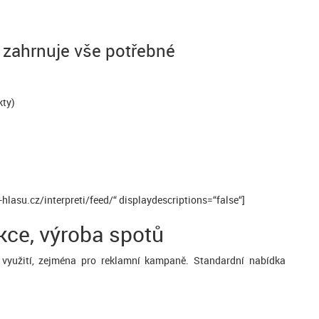
 zahrnuje vše potřebné
kty)
lasu.cz/interpreti/feed/“ displaydescriptions=“false“]
kce, výroba spotů
 využití, zejména pro reklamní kampaně. Standardní nabídka