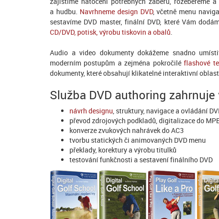
zajistíme natočení potřebných záběrů, rozebereme a
a hudbu.
Navrhneme design DVD
, včetně menu naviga
sestavíme DVD master, finální DVD, které Vám dod
CD/DVD, potisk, výrobu tiskovin a obalů
.
Audio a video dokumenty dokážeme snadno umístit 
moderním postupům a zejména pokročilé
flashové te
dokumenty, které obsahují klikatelné interaktivní oblast
Služba DVD authoring zahrnuje
návrh designu
, struktury, navigace a ovládání D
převod zdrojových podkladů, digitalizace do M
konverze zvukových nahrávek do AC3
tvorbu statických či animovaných DVD menu
překlady, korektury a výrobu titulků
testování funkčnosti a sestavení finálního DVD