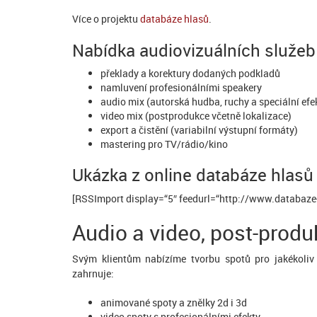
Více o projektu
databáze hlasů
.
Nabídka audiovizuálních služeb
překlady a korektury dodaných podkladů
namluvení profesionálními speakery
audio mix (autorská hudba, ruchy a speciální efe
video mix (postprodukce včetně lokalizace)
export a čistění (variabilní výstupní formáty)
mastering pro TV/rádio/kino
Ukázka z online databáze hlasů
[RSSImport display=“5″ feedurl=“http://www.databaze-h
Audio a video, post-produ
Svým klientům nabízíme tvorbu spotů pro jakékoliv
zahrnuje:
animované spoty a znělky 2d i 3d
video spoty s profesionálními efekty