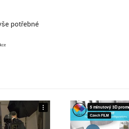
 vše potřebné
kce