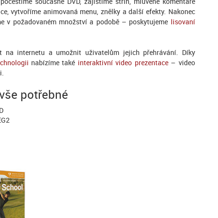
 počeštíme současné DVD, zajistíme střih, mluvené komentáře
ce, vytvoříme animovaná menu, znělky a další efekty. Nakonec
áme v požadovaném množství a podobě – poskytujeme
lisovaní
na internetu a umožnit uživatelům jejich přehrávání. Díky
chnologii
nabízíme také
interaktivní video prezentace
– video
i.
 vše potřebné
VD
PEG2