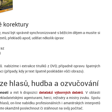
é korektury
né, musí být správně synchronizované s běžícím dějem a musíte si
textů, překladů apod, udělat několik úprav:
raz
í
ů. nabízíme i extrakce titulků z DVD, případně opravu špatných
ci (případy, kdy je text špatně poskládán vůči obrazu).
ze hlasů, hudba a ozvučování
nosti
a mít k dispozici
databázi výborných dabérů
. V oblasti
ekladatelskými agenturami, herci, režiséry a mistry zvuku. Spolu
hlasů, on-line nabídku profesionálních i amatérských interpretů
ete okamžitě poslechnout či stáhnout na svůj počítač.