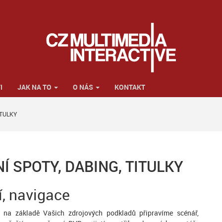
I
JAK NA TO
O NÁS
KONTAKT
ITULKY
Í SPOTY, DABING, TITULKY
í, navigace
na základě Vašich zdrojových podkladů připravíme scénář,