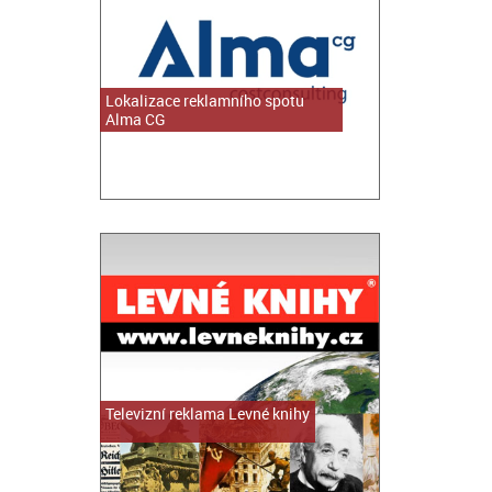
Lokalizace reklamního spotu
Alma CG
Televizní reklama Levné knihy