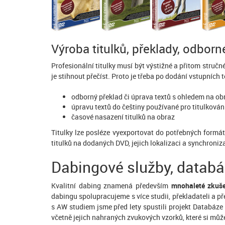
Výroba titulků, překlady, odborn
Profesionální titulky musí být výstižné a přitom struč
je stihnout přečíst. Proto je třeba po dodání vstupních 
odborný překlad či úprava textů s ohledem na ob
úpravu textů do češtiny používané pro titulkován
časové nasazení titulků na obraz
Titulky lze posléze vyexportovat do potřebných formát
titulků na dodaných DVD, jejich lokalizaci a synchroniza
Dabingové služby, databá
Kvalitní dabing znamená především
mnohaleté zkuše
dabingu spolupracujeme s více studii, překladateli a př
s AW studiem jsme před lety spustili projekt Databáze 
včetně jejich nahraných zvukových vzorků, které si můž