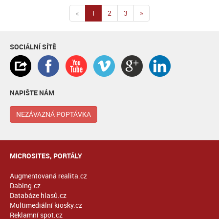
«
1
2
3
»
SOCIÁLNÍ SÍTĚ
NAPIŠTE NÁM
NEZÁVAZNÁ POPTÁVKA
MICROSITES, PORTÁLY
Augmentovaná realita.cz
Dabing.cz
Databáze hlasů.cz
Multimediální kiosky.cz
Reklamní spot.cz