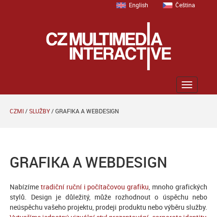
English
Čeština
Zobrazit
menu
CZMI
/
SLUŽBY
/
GRAFIKA A WEBDESIGN
GRAFIKA A WEBDESIGN
Nabízíme
tradiční ruční i počítačovou grafiku
, mnoho grafických
stylů. Design je důležitý, může rozhodnout o úspěchu nebo
neúspěchu vašeho projektu, prodeji produktu nebo výběru služby.