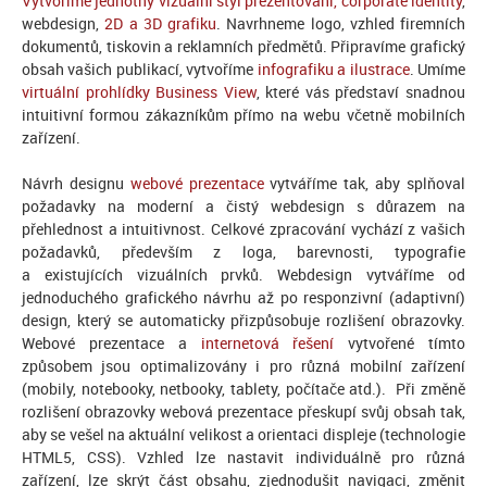
Vytvoříme jednotný vizuální styl prezentování, corporate identity
,
webdesign,
2D a 3D grafiku
. Navrhneme logo, vzhled firemních
dokumentů, tiskovin a reklamních předmětů. Připravíme grafický
obsah vašich publikací, vytvoříme
infografiku a ilustrace
. Umíme
virtuální prohlídky Business View
, které vás představí snadnou
intuitivní formou zákazníkům přímo na webu včetně mobilních
zařízení.
Návrh designu
webové prezentace
vytváříme tak, aby splňoval
požadavky na moderní a čistý webdesign s důrazem na
přehlednost a intuitivnost. Celkové zpracování vychází z vašich
požadavků, především z loga, barevnosti, typografie
a existujících vizuálních prvků. Webdesign vytváříme od
jednoduchého grafického návrhu až po responzivní (adaptivní)
design, který se automaticky přizpůsobuje rozlišení obrazovky.
Webové prezentace a
internetová řešení
vytvořené tímto
způsobem jsou optimalizovány i pro různá mobilní zařízení
(mobily, notebooky, netbooky, tablety, počítače atd.). Při změně
rozlišení obrazovky webová prezentace přeskupí svůj obsah tak,
aby se vešel na aktuální velikost a orientaci displeje (technologie
HTML5, CSS). Vzhled lze nastavit individuálně pro různá
zařízení, lze skrýt část obsahu, zjednodušit navigaci, změnit