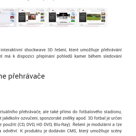
í interaktivní shockwave 3D řešení, které umožňuje přehrávání
atel má k dispozici přepínání pohledů kamer během sledování
ine přehrávače
irtuálního přehrávače, ale také přímo do fotbalového stadionu,
t jakékoliv ozvučení, sponzorské znělky apod. 3D fotbal je určen
ne použití (CD, DVD, HD DVD, Blu-Ray). Řešení je modulární a lze
y a odvětví. K produktu je dodáván CMS, který umožňuje scény