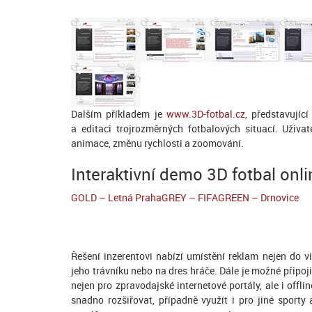
Dalším příkladem je
www.3D-fotbal.cz
, představujíc
a editaci trojrozměrných fotbalových situací. Uživ
animace, změnu rychlosti a zoomování.
Interaktivní demo 3D fotbal onl
GOLD – Letná Praha
GREY – FIFA
GREEN – Drnovice
Řešení inzerentovi nabízí umístění reklam nejen do v
jeho trávníku nebo na dres hráče. Dále je možné připoji
nejen pro zpravodajské internetové portály, ale i offli
snadno rozšiřovat, případně využít i pro jiné sport