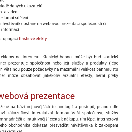
ákladě daných ukazatelů
ce a video
eklamní sdělení
e návštěvník dostane na webovou prezentaci společnosti či
 informací
 propagaci
flashové efekty
.
 reklamy na internetu. Klasický banner může být buď statický
er prezentuje společnost nebo její služby a produkty (lépe
án většinou pouze požadavky na maximální velikost banneru (tu
nner může obsahovat jakékoliv vizuální efekty, herní prvky
webová prezentace
ožené na bázi nejnovějších technologií a postupů, psanou dle
ví zákazníkovi interaktivní formou Vaši společnost, služby
 snadnější a intuitivnější cesta k nákupu, tím lépe. Internetová
šeho obchodníka dokázat přesvědčit návštěvníka k zakoupení
v zákazníka).