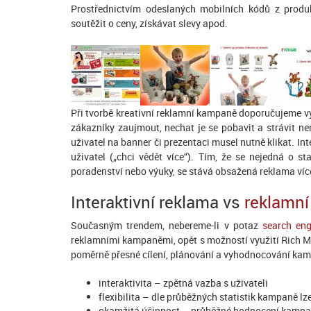
Prostřednictvím odeslaných mobilních kódů z produk
soutěžit o ceny, získávat slevy apod.
Při tvorbě kreativní reklamní kampaně doporučujeme vy
zákazníky zaujmout, nechat je se pobavit a strávit ne
uživatel na banner či prezentaci musel nutně klikat. Int
uživatel („chci vědět více“). Tím, že se nejedná o st
poradenství nebo výuky, se stává obsažená reklama víc
Interaktivní reklama vs
reklamní
Současným trendem, nebereme-li v potaz
search eng
reklamními kampaněmi, opět s možností využití Rich M
poměrně přesné cílení, plánování a vyhodnocování kam
interaktivita
– zpětná vazba s uživateli
flexibilita
– dle průběžných statistik kampaně lz
okamžitá účinnost
– průběžné hodnocení kamp