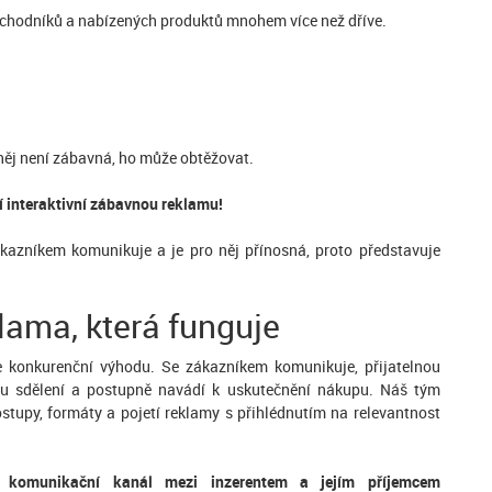
chodníků a nabízených produktů mnohem více než dříve.
něj není zábavná, ho může obtěžovat.
ní interaktivní zábavnou reklamu!
ákazníkem komunikuje a je pro něj přínosná, proto představuje
klama, která funguje
e konkurenční výhodu. Se zákazníkem komunikuje, přijatelnou
tu sdělení a postupně navádí k uskutečnění nákupu. Náš tým
ostupy, formáty a pojetí reklamy s přihlédnutím na relevantnost
ný komunikační kanál mezi inzerentem a jejím příjemcem