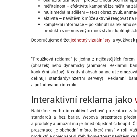
měřitelnost
– efektivitu kampaně lze měřit na z
multimediální sdělení
– text i obraz, zvuk, anima
aktivita
– návštěvník může aktivně reagovat na r
komplexní informace
– po kliknutí na reklamu s
produktu s neomezeným množstvím doplňujících
Doporučujeme držet
jednotný vizuální styl
a využívat k
"Proužková reklama" je jedna z nejčastějších forem
(obrázek) nebo dynamický (animace). Reklamní bann
konkrétní služby). Kreativní obsah banneru je omezov
definují standardy/inzertní servery). Reklamní ba
a požadovanou interakci.
Interaktivní reklama jako
Nabízíme tvorbu interaktivní webové prezentace zal
standardů a bez bariér. Webová prezentace předsta
a produkty a umožní mu je ihned objednat či koupit. Čím
prezentace je obchodní místo, které musí v roli Va
produktů a objednání služeb (konvertovat návštěvníka 