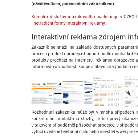
(návštěvníkem, potenciálním zákazníkem).
Komplexní služby interaktivního marketingu
v CZECH 
i netradiční formy interaktivní reklamy
.
Interaktivní reklama zdrojem in
Zákazník se snaží na základě dostupných parametr
procesu produkt i prodejce hodnotí podle mnoha kritér
produkty prochází na internetu, reklamní obrazovce a
informován o vhodnosti koupě a hlavních výhodách i 
Rozhodnutí zákazníka může být v mnoha případech ira
konkrétního produktu či služby, je ten pravý okamž
v takovém případě měl přispěchat prodejce, v případě t
vytočí uvedené telefonní číslo nebo navštíví www preze