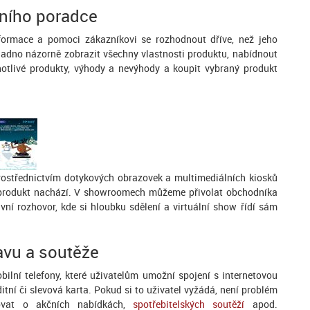
álního poradce
nformace a pomoci zákazníkovi se rozhodnout dříve, než jeho
snadno názorně zobrazit všechny vlastnosti produktu, nabídnout
notlivé produkty, výhody a nevýhody a koupit vybraný produkt
střednictvím dotykových obrazovek a multimediálních kiosků
 produkt nachází. V showroomech můžeme přivolat obchodníka
vní rozhovor, kde si hloubku sdělení a virtuální show řídí sám
bavu a soutěže
ilní telefony, které uživatelům umožní spojení s internetovou
editní či slevová karta. Pokud si to uživatel vyžádá, není problém
movat o akčních nabídkách,
spotřebitelských soutěží
apod.