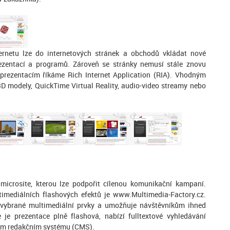
nternetu lze do internetových stránek a obchodů vkládat nové
ezentací a programů. Zároveň se stránky nemusí stále znovu
 prezentacím říkáme Rich Internet Application (RIA). Vhodným
3D modely, QuickTime Virtual Reality, audio-video streamy nebo
microsite, kterou lze podpořit cílenou komunikační kampaní.
imediálních flashových efektů je www.Multimedia-Factory.cz.
ou vybrané multimediální prvky a umožňuje návštěvníkům ihned
 je prezentace plně flashová, nabízí fulltextové vyhledávání
ovém redakčním systému (CMS).