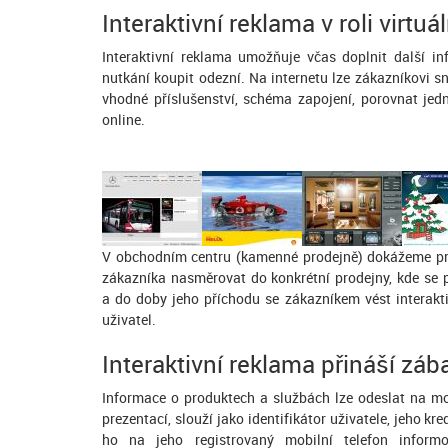
Interaktivní reklama v roli virtu
Interaktivní reklama umožňuje včas doplnit další i
nutkání koupit odezní. Na internetu lze zákazníkovi 
vhodné příslušenství, schéma zapojení, porovnat jed
online.
V obchodním centru (kamenné prodejně) dokážeme pro
zákazníka nasměrovat do konkrétní prodejny, kde se
a do doby jeho příchodu se zákazníkem vést interakti
uživatel.
Interaktivní reklama přináší zá
Informace o produktech a službách lze odeslat na mob
prezentací, slouží jako identifikátor uživatele, jeho kr
ho na jeho registrovaný mobilní telefon infor