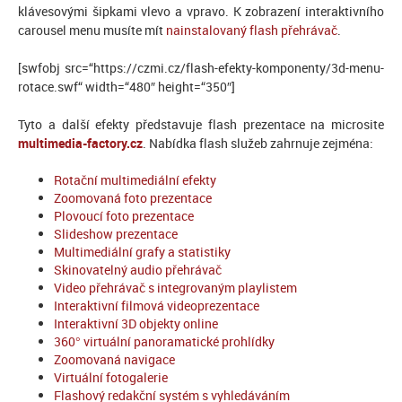
klávesovými šipkami vlevo a vpravo. K zobrazení interaktivního
carousel menu musíte mít
nainstalovaný flash přehrávač
.
[swfobj src=“https://czmi.cz/flash-efekty-komponenty/3d-menu-
rotace.swf“ width=“480″ height=“350″]
Tyto a další efekty představuje flash prezentace na microsite
multimedia-factory.cz
. Nabídka flash služeb zahrnuje zejména:
Rotační multimediální efekty
Zoomovaná foto prezentace
Plovoucí foto prezentace
Slideshow prezentace
Multimediální grafy a statistiky
Skinovatelný audio přehrávač
Video přehrávač s integrovaným playlistem
Interaktivní filmová videoprezentace
Interaktivní 3D objekty online
360° virtuální panoramatické prohlídky
Zoomovaná navigace
Virtuální fotogalerie
Flashový redakční systém s vyhledáváním