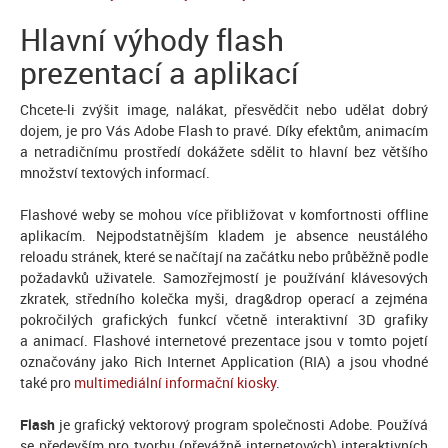
Hlavní výhody flash
prezentací a aplikací
Chcete-li zvýšit image, nalákat, přesvědčit nebo udělat dobrý
dojem, je pro Vás Adobe Flash to pravé. Díky efektům, animacím
a netradičnímu prostředí dokážete sdělit to hlavní bez většího
množství textových informací.
Flashové weby se mohou více přibližovat v komfortnosti offline
aplikacím. Nejpodstatnějším kladem je absence neustálého
reloadu stránek, které se načítají na začátku nebo průběžně podle
požadavků uživatele. Samozřejmostí je používání klávesových
zkratek, středního kolečka myši, drag&drop operací a zejména
pokročilých grafických funkcí včetně interaktivní 3D grafiky
a animací. Flashové internetové prezentace jsou v tomto pojetí
označovány jako Rich Internet Application (RIA) a jsou vhodné
také pro
multimediální informační kiosky
.
Flash
je grafický vektorový program společnosti Adobe. Používá
se především pro tvorbu (převážně internetových) interaktivních