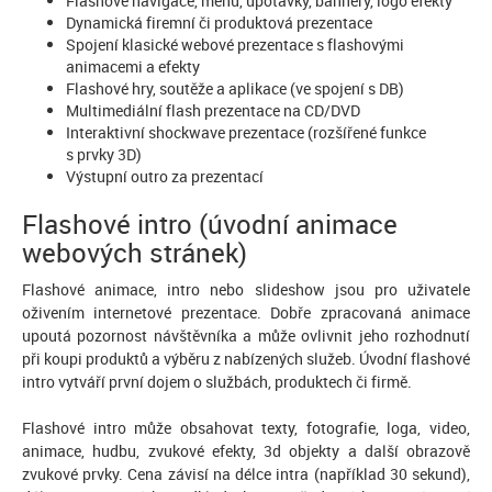
Flashové navigace, menu, upotávky, bannery, logo efekty
Dynamická firemní či produktová prezentace
Spojení klasické webové prezentace s flashovými
animacemi a efekty
Flashové hry, soutěže a aplikace (ve spojení s DB)
Multimediální flash prezentace na CD/DVD
Interaktivní shockwave prezentace (rozšířené funkce
s prvky 3D)
Výstupní outro za prezentací
Flashové intro (úvodní animace
webových stránek)
Flashové animace, intro nebo slideshow jsou pro uživatele
oživením internetové prezentace. Dobře zpracovaná animace
upoutá pozornost návštěvníka a může ovlivnit jeho rozhodnutí
při koupi produktů a výběru z nabízených služeb. Úvodní flashové
intro vytváří první dojem o službách, produktech či firmě.
Flashové intro může obsahovat texty, fotografie, loga, video,
animace, hudbu, zvukové efekty, 3d objekty a další obrazově
zvukové prvky. Cena závisí na délce intra (například 30 sekund),