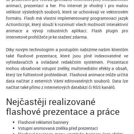
animací, prezentací a her. Pro internet je vhodný i pro malou
velikost výsledných souborů, které se uchovávají ve vektorovém
formátu. Flash má vlastní implementovaný programovací jazyk
ActionScript, který slouží k rozvinutí všech možností interaktivní
animace a vývoji robustních aplikací. Flash plugin pro
internetové prohlížeče je ke stažení zdarma.
Díky novým technologiím a postupům nabízíme našim klientům
také flashové prezentace, které jsou plně indexovatelné ve
vyhledavačích a ovládané redakčním systémem. Prezentace
mohou obsahovat vstupní znělky, multimediální efekty a obsah,
který lze fulltextově prohledávat. Flashová animace může určitá
data načítat z externích Vámi editovatelných souborů. Data lze
načítat také přímo z internetových databází či RSS kanálů.
Nejčastěji realizované
flashové prezentace a práce
Flashové reklamní bannery
Vstupní animovaná znělka před prezentací