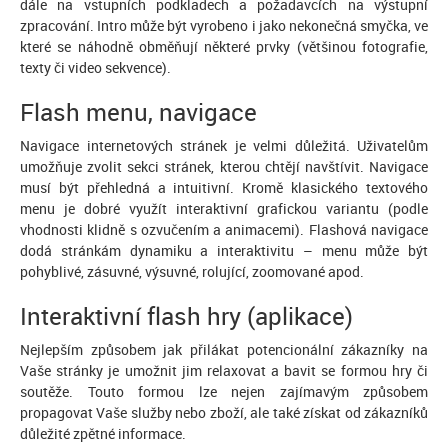
dále na vstupních podkladech a požadavcích na výstupní
zpracování. Intro může být vyrobeno i jako nekonečná smyčka, ve
které se náhodně obměňují některé prvky (většinou fotografie,
texty či video sekvence).
Flash menu, navigace
Navigace internetových stránek je velmi důležitá. Uživatelům
umožňuje zvolit sekci stránek, kterou chtějí navštívit. Navigace
musí být přehledná a intuitivní. Kromě klasického textového
menu je dobré využít interaktivní grafickou variantu (podle
vhodnosti klidně s ozvučením a animacemi). Flashová navigace
dodá stránkám dynamiku a interaktivitu – menu může být
pohyblivé, zásuvné, výsuvné, rolující, zoomované apod.
Interaktivní flash hry (aplikace)
Nejlepším způsobem jak přilákat potencionální zákazníky na
Vaše stránky je umožnit jim relaxovat a bavit se formou hry či
soutěže. Touto formou lze nejen zajímavým způsobem
propagovat Vaše služby nebo zboží, ale také získat od zákazníků
důležité zpětné informace.