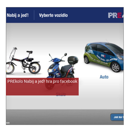
PREkolo Nabij a jeď! hra pro facebook