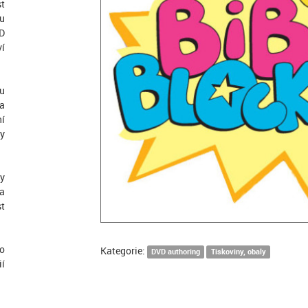
st
u
VD
ví
ou
na
í
y
ky
na
st
io
Kategorie:
DVD authoring
Tiskoviny, obaly
ií