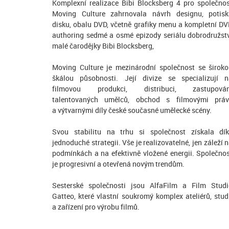
Komplexní realizace Bibi Blocksberg 4 pro společno
Moving Culture zahrnovala návrh designu, potisk
disku, obalu DVD, včetně grafiky menu a kompletní D
authoring sedmé a osmé epizody seriálu dobrodružst
malé čarodějky Bibi Blocksberg,
Moving Culture je mezinárodní společnost se širok
škálou působnosti. Její divize se specializují 
filmovou produkci, distribuci, zastupován
talentovaných umělců, obchod s filmovými práv
a výtvarnými díly české současné umělecké scény.
Svou stabilitu na trhu si společnost získala dí
jednoduché strategii. Vše je realizovatelné, jen záleží 
podmínkách a na efektivně vložené energii. Společno
je progresivní a otevřená novým trendům.
Sesterské společnosti jsou AlfaFilm a Film Stud
Gatteo, které vlastní soukromý komplex ateliérů, stud
a zařízení pro výrobu filmů.