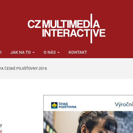
I
JAK NA TO
O NÁS
KONTAKT
VA ČESKÉ POJIŠŤOVNY 2016
vy
ní