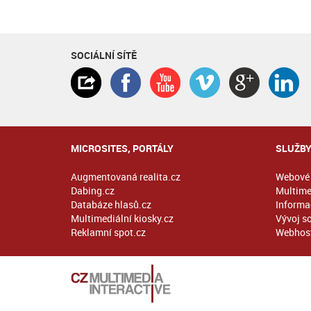
SOCIÁLNÍ SÍTĚ
MICROSITES, PORTÁLY
SLUŽB
Augmentovaná realita.cz
Webové 
Dabing.cz
Multime
Databáze hlasů.cz
Informač
Multimediální kiosky.cz
Vývoj s
Reklamní spot.cz
Webhost