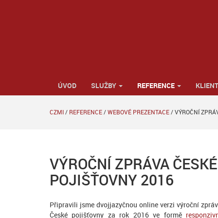
ÚVOD
SLUŽBY
REFERENCE
KLIENT
CZMI
/
REFERENCE
/
WEBOVÉ PREZENTACE
/
VÝROČNÍ ZPRÁ
VÝROČNÍ ZPRÁVA ČESKÉ
POJIŠŤOVNY 2016
Připravili jsme dvojjazyčnou online verzi výroční zprá
České pojišťovny za rok 2016 ve formě
responziv