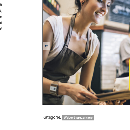
va
u,
e
mi
ké
Kategorie:
Webové prezentace