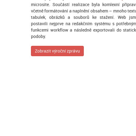
microsite. Součástí realizace byla komlexní přípra
včetně formátování a naplnění obsahem – mnoho text
tabulek, obrázků a souborů ke stažení. Web jsm
postavili nejprve na redakčním systému s potřebný
funkcemi workflow a následně exportovali do static
podoby.
Zobrazit výroční zprávu