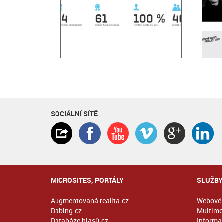
SOCIÁLNÍ SÍTĚ
MICROSITES, PORTÁLY
SLUŽB
Augmentovaná realita.cz
Webové 
Dabing.cz
Multime
Databáze hlasů.cz
Informač