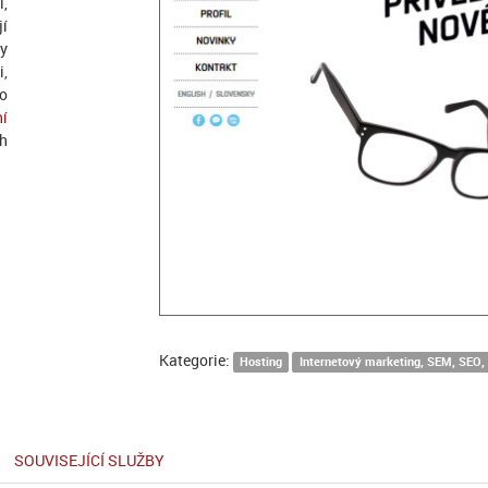
i,
jí
ny
i,
ho
ní
ch
Kategorie:
Hosting
Internetový marketing, SEM, SEO,
SOUVISEJÍCÍ SLUŽBY