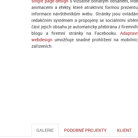
single page design
s vizuálně bohatým obsahem, vide
animacemi a efekty, které atraktivní formou prezentu
informace návštěvníkům webu. Stránky jsou ovládá
redakčním systémem a propojeny se sociálními sítěm
část jejich obsahu je automaticky přebírána z firemní
blogu a firemní stránky na Facebooku.
Adaptav
webdesign
umožňuje snadné prohlížení na mobilní
zařízeních.
GALERIE
PODOBNÉ PROJEKTY
KLIENT