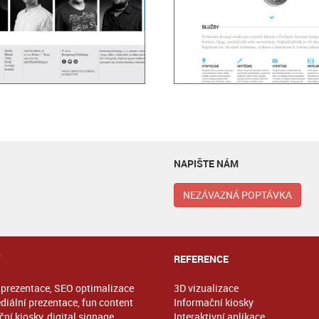
NAPIŠTE NÁM
NEZÁVAZNÁ POPTÁVKA
Y
REFERENCE
prezentace, SEO optimalizace
3D vizualizace
diální prezentace, fun content
Informační kiosky
ní kiosky, digital signage
Interaktivní aplikace