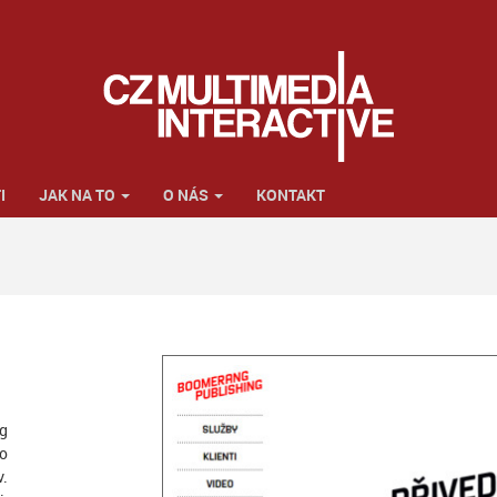
I
JAK NA TO
O NÁS
KONTAKT
ng
ho
v.