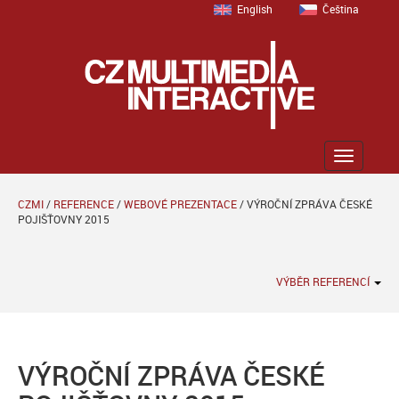
English
Čeština
Zobrazit
menu
CZMI
/
REFERENCE
/
WEBOVÉ PREZENTACE
/
VÝROČNÍ ZPRÁVA ČESKÉ
POJIŠŤOVNY 2015
VÝBĚR REFERENCÍ
VÝROČNÍ ZPRÁVA ČESKÉ