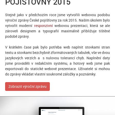
POJIŠŤOVNY 2015
Stejně jako v předchozím roce jsme vytvořili webovou podobu
výroční zprávy České pojišťovny za rok 2015. Naším úkolem bylo
vytvořit moderní
responzivní
webovou prezentaci, která se ale
zároveň designem a typografií maximálně přibližuje tištěné
podobě zprávy.
V krátkém čase pak bylo potřeba web naplnit stovkami stran
textu a stovkami bezchybně zformátovaných tabulek, vše ve dvou
jazykových verzích a s nulovou tolerancí chyb. Naplnění daty
jsme prováděli v redakčním systému, a hotový web jsme pak
exportovali do statické webové prezentace. Uživatelé si mohou
do zprávy vkládat vlastní soukromé záložky a poznámky.
Zobrazit výroční zprávu