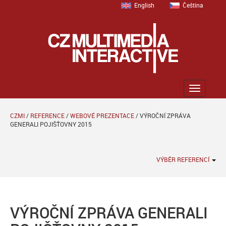
English
Čeština
Zobrazit
menu
CZMI
/
REFERENCE
/
WEBOVÉ PREZENTACE
/
VÝROČNÍ ZPRÁVA
GENERALI POJIŠŤOVNY 2015
VÝBĚR REFERENCÍ
VÝROČNÍ ZPRÁVA GENERALI