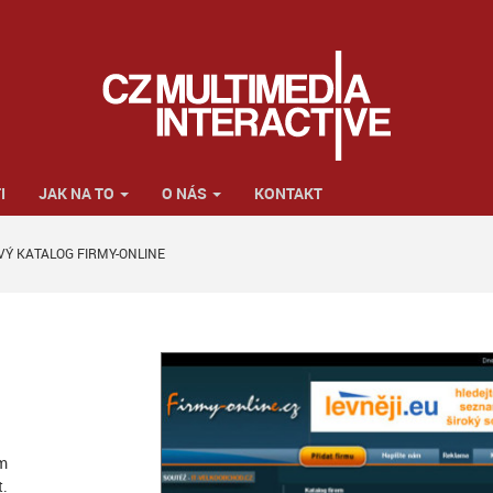
I
JAK NA TO
O NÁS
KONTAKT
VÝ KATALOG FIRMY-ONLINE
m
t.