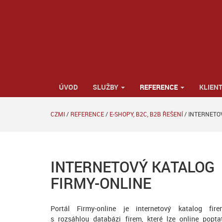
ÚVOD
SLUŽBY
REFERENCE
KLIENT
CZMI
/
REFERENCE
/
E-SHOPY, B2C, B2B ŘEŠENÍ
/
INTERNETO
INTERNETOVÝ KATALOG
FIRMY-ONLINE
Portál Firmy-online je internetový katalog fire
s rozsáhlou databázi firem, které lze online popta