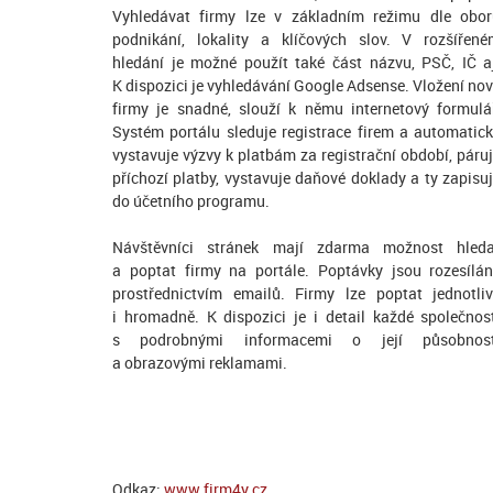
Vyhledávat firmy lze v základním režimu dle obo
podnikání, lokality a klíčových slov. V rozšířen
hledání je možné použít také část názvu, PSČ, IČ a
K dispozici je vyhledávání Google Adsense. Vložení no
firmy je snadné, slouží k němu internetový formulá
Systém portálu sleduje registrace firem a automatic
vystavuje výzvy k platbám za registrační období, páru
příchozí platby, vystavuje daňové doklady a ty zapisu
do účetního programu.
Návštěvníci stránek mají zdarma možnost hleda
a poptat firmy na portále. Poptávky jsou rozesílá
prostřednictvím emailů. Firmy lze poptat jednotli
i hromadně. K dispozici je i detail každé společnos
s podrobnými informacemi o její působnost
a obrazovými reklamami.
Odkaz:
www.firm4y.cz