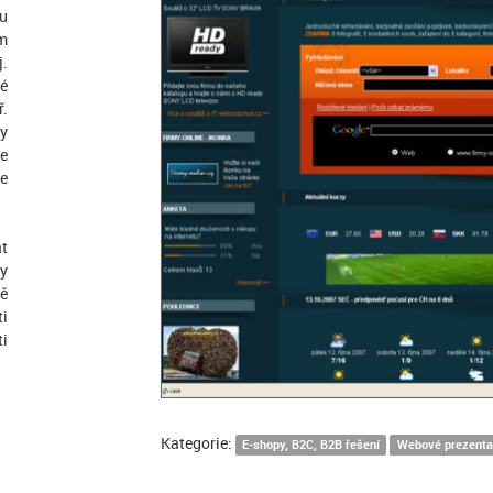
ru
ém
j.
vé
ř.
ky
je
je
t
ny
vě
ti
i
Kategorie:
E-shopy, B2C, B2B řešení
Webové prezenta