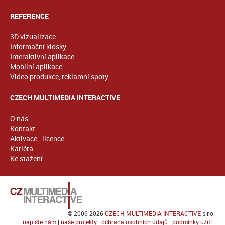
REFERENCE
3D vizualizace
Informační kiosky
Interaktivní aplikace
Mobilní aplikace
Video produkce, reklamní spoty
CZECH MULTIMEDIA INTERACTIVE
O nás
Kontakt
Aktivace - licence
Kariéra
Ke stažení
© 2006-2026
CZECH MULTIMEDIA INTERACTIVE
s.r.o.
napište nám
|
naše projekty
|
ochrana osobních údajů
|
podmínky užití
|