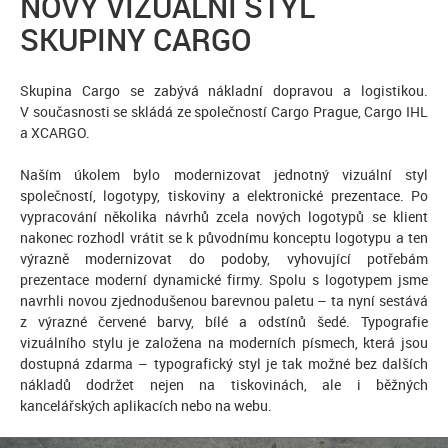
NOVÝ VIZUÁLNÍ STYL
SKUPINY CARGO
Skupina Cargo se zabývá nákladní dopravou a logistikou.
V současnosti se skládá ze společností Cargo Prague, Cargo IHL
a XCARGO.
Naším úkolem bylo modernizovat jednotný vizuální styl
společností, logotypy, tiskoviny a elektronické prezentace. Po
vypracování několika návrhů zcela nových logotypů se klient
nakonec rozhodl vrátit se k původnímu konceptu logotypu a ten
výrazně modernizovat do podoby, vyhovující potřebám
prezentace moderní dynamické firmy. Spolu s logotypem jsme
navrhli novou zjednodušenou barevnou paletu – ta nyní sestává
z výrazné červené barvy, bílé a odstínů šedé. Typografie
vizuálního stylu je založena na moderních písmech, která jsou
dostupná zdarma – typografický styl je tak možné bez dalších
nákladů dodržet nejen na tiskovinách, ale i běžných
kancelářských aplikacích nebo na webu.