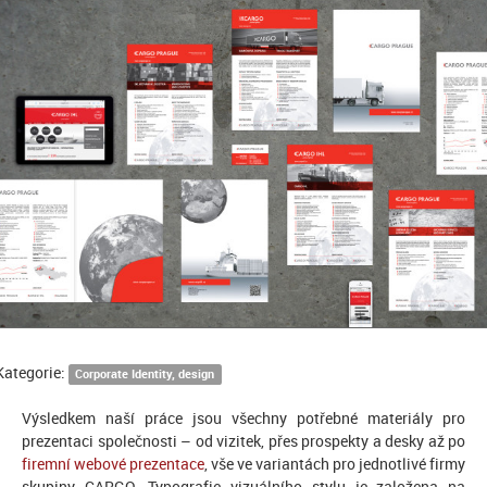
Kategorie:
Corporate Identity, design
Výsledkem naší práce jsou všechny potřebné materiály pro
prezentaci společnosti – od vizitek, přes prospekty a desky až po
firemní webové prezentace
, vše ve variantách pro jednotlivé firmy
skupiny CARGO. Typografie vizuálního stylu je založena na