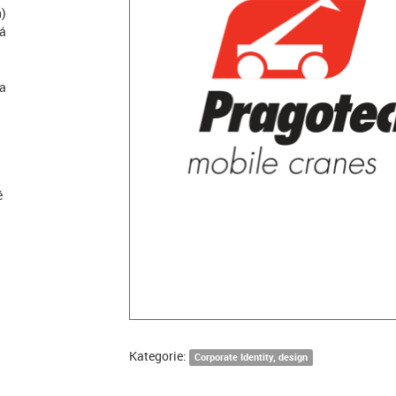
n)
há
la
é
Kategorie:
Corporate Identity, design