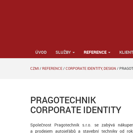
ÚVOD
SLUŽBY
REFERENCE
KLIENT
CZMI
/
REFERENCE
/
CORPORATE IDENTITY, DESIGN
/
PRAGOT
PRAGOTECHNIK
CORPORATE IDENTITY
Společnost Pragotechnik s.r.o. se zabývá nákupe
a prodejem autojeřábů a stavební techniky od ro