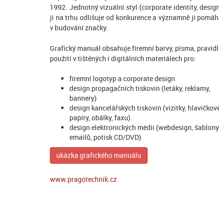
1992. Jednotný vizuální styl (corporate identity, desig
ji na trhu odlišuje od konkurence a významně ji pomá
v budování značky.
Grafický manuál obsahuje firemní barvy, písma, pravid
použití v tištěných i digitálních materiálech pro:
firemní logotyp a corporate design
design propagačních tiskovin (letáky, reklamy,
bannery)
design kancelářských tiskovin (vizitky, hlavičkov
papíry, obálky, faxu)
design elektronických médii (webdesign, šablony
emailů, potisk CD/DVD)
ukázka grafického manuálu
www.pragotechnik.cz