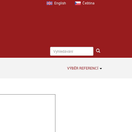
English
Čeština
VÝBĚR REFERENCÍ