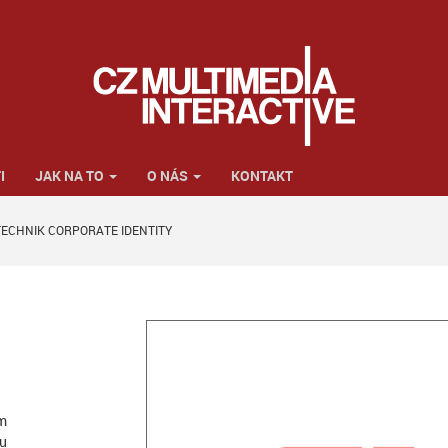
I
JAK NA TO
O NÁS
KONTAKT
ECHNIK CORPORATE IDENTITY
m
ku