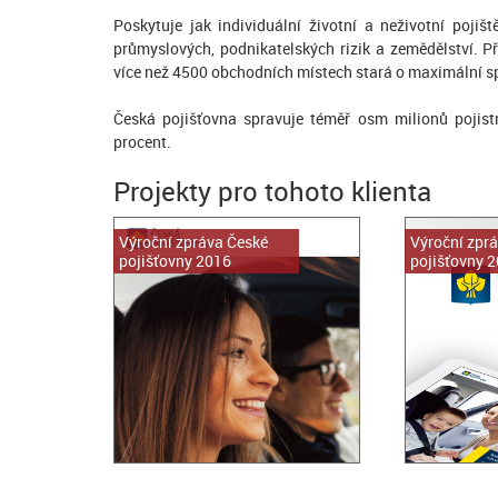
Poskytuje jak individuální životní a neživotní pojiště
průmyslových, podnikatelských rizik a zemědělství.
více než 4500 obchodních místech stará o maximální sp
Česká pojišťovna spravuje téměř osm milionů pojist
procent.
Projekty pro tohoto klienta
Výroční zpráva České
Výroční zpr
pojišťovny 2016
pojišťovny 