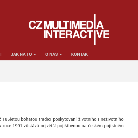
I
JAK NA TO
O NÁS
KONTAKT
ž 185letou bohatou tradicí poskytování životního i neživotního
 v roce 1991 zůstává největší pojišťovnou na českém pojistném