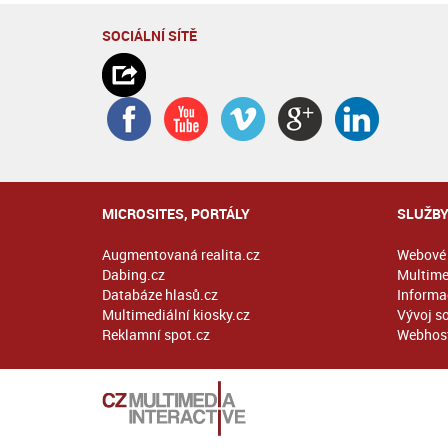
SOCIÁLNÍ SÍTĚ
MICROSITES, PORTÁLY
SLUŽB
Augmentovaná realita.cz
Webové 
Dabing.cz
Multime
Databáze hlasů.cz
Informač
Multimediální kiosky.cz
Vývoj s
Reklamní spot.cz
Webhost