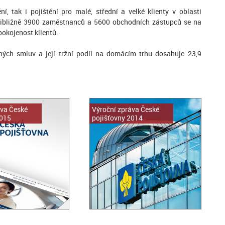
ní, tak i pojištění pro malé, střední a velké klienty v oblasti
 Přibližně 3900 zaměstnanců a 5600 obchodních zástupců se na
okojenost klientů.
ných smluv a její tržní podíl na domácím trhu dosahuje 23,9
áva České
Výroční zpráva České
2015
pojišťovny 2014