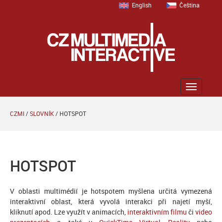
English
Čeština
Zobrazit
menu
CZMI
/
SLOVNÍK
/
HOTSPOT
HOTSPOT
V oblasti multimédií je hotspotem myšlena určitá vymezená
interaktivní oblast, která vyvolá interakci při najetí myší,
kliknutí apod. Lze využít v animacích,
interaktivním filmu
či
video