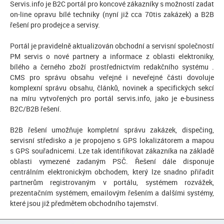
Servis.info je B2C portál pro koncové zákazníky s možností zadat
on-line opravu bílé techniky (nyní již cca 70tis zakázek) a B2B
řešení pro prodejce a servisy.
Portál je pravidelně aktualizován obchodní a servisní společností
PM servis o nové partnery a informace z oblasti elektroniky,
bílého a černého zboží prostřednictvím redakčního systému .
CMS pro správu obsahu veřejné i neveřejné části dovoluje
komplexní správu obsahu, článků, novinek a specifických sekcí
na míru vytvořených pro portál servis.info, jako je e-business
B2C/B2B řešení.
B2B řešení umožňuje kompletní správu zakázek, dispečing,
servisní středisko a je propojeno s GPS lokalizátorem a mapou
s GPS souřadnicemi. Lze tak identifikovat zákazníka na základě
oblasti vymezené zadaným PSČ. Řešení dále disponuje
centrálním elektronickým obchodem, který lze snadno přiřadit
partnerům registrovaným v portálu, systémem rozvážek,
prezentačním systémem, emailovým řešením a dalšími systémy,
které jsou již předmětem obchodního tajemství.