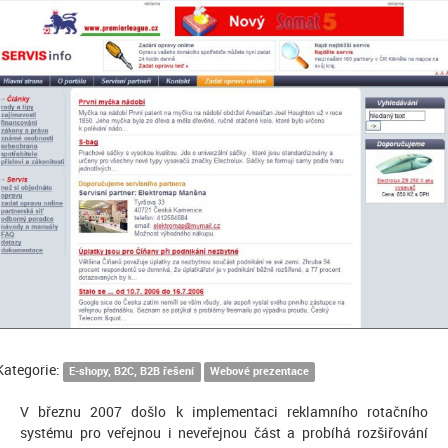
Kategorie:
E-shopy, B2C, B2B řešení
Webové prezentace
V březnu 2007 došlo k implementaci reklamního rotačního
systému pro veřejnou i neveřejnou část a probíhá rozšiřování