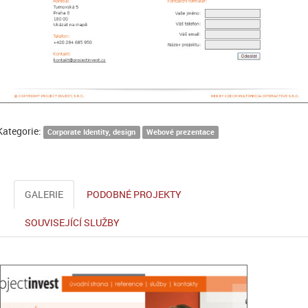
Kategorie:
Corporate Identity, design
Webové prezentace
GALERIE
PODOBNÉ PROJEKTY
SOUVISEJÍCÍ SLUŽBY