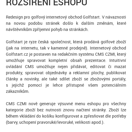
ROZŠÍŘENÍ ESHOPU
Redesign pro golfový internetový obchod Golfstart. V návaznosti
na novou podobu stránek došlo k dalším změnám, které
návštěvníkům zpříjemní pohyb na stránkách.
Golfstart je ryze česká společnost, která prodává golfové zboží
(jak na internetu, tak v kamenné prodejně). Internetový obchod
Golfstart.cz je postaven na redakčním systému CMS CZMI, který
umožňuje spravovat kompletní obsah prezentace. Intuitivní
ovládání CMS umožňuje nejen přidávat, editovat či mazat
produkty, spravovat objednávky a reklamní plochy, publikovat
články a novinky, ale také sdílet zboží se zbožovými portály,
s jejichž pomocí je lehce přístupné všem potenciálním
zákazníkům.
CMS CZMI nově generuje výsuvné menu eshopu pro všechny
kategorie zboží bez nutnosti znovu načtení stránky. Zboží lze
během vkládání do košíku konfigurovat a zpřesňovat dle potřeby
(barvy, uchopení pravoruké/levoruké, velikosti apod.).