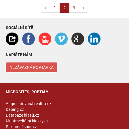
«
1
2
3
»
SOCIÁLNÍ SÍTĚ
NAPIŠTE NÁM
NEZÁVAZNÁ POPTÁVKA
MICROSITES, PORTÁLY
Augmentovaná realita.cz
Dabing.cz
Databáze hlasů.cz
Multimediální kiosky.cz
Reklamní spot.cz