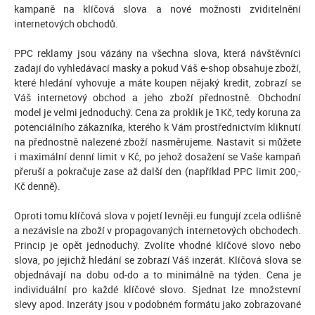
kampaně na klíčová slova a nové možnosti zviditelnění
internetových obchodů.
PPC reklamy jsou vázány na všechna slova, která návštěvníci
zadají do vyhledávací masky a pokud Váš e-shop obsahuje zboží,
které hledání vyhovuje a máte koupen nějaký kredit, zobrazí se
Váš internetový obchod a jeho zboží přednostně. Obchodní
model je velmi jednoduchý. Cena za proklik je 1Kč, tedy koruna za
potenciálního zákazníka, kterého k Vám prostřednictvím kliknutí
na přednostně nalezené zboží nasměrujeme. Nastavit si můžete
i maximální denní limit v Kč, po jehož dosažení se Vaše kampaň
přeruší a pokračuje zase až další den (například PPC limit 200,-
Kč denně).
Oproti tomu klíčová slova v pojetí levněji.eu fungují zcela odlišně
a nezávisle na zboží v propagovaných internetových obchodech.
Princip je opět jednoduchý. Zvolíte vhodné klíčové slovo nebo
slova, po jejichž hledání se zobrazí Váš inzerát. Klíčová slova se
objednávají na dobu od-do a to minimálně na týden. Cena je
individuální pro každé klíčové slovo. Sjednat lze množstevní
slevy apod. Inzeráty jsou v podobném formátu jako zobrazované