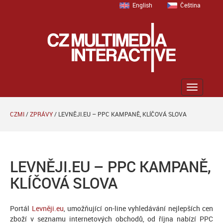
English
Čeština
Zobrazit
menu
CZMI
/
ZPRÁVY
/
LEVNĚJI.EU – PPC KAMPANĚ, KLÍČOVÁ SLOVA
LEVNĚJI.EU – PPC KAMPANĚ,
KLÍČOVÁ SLOVA
Portál
Levněji.eu
, umožňující on-line vyhledávání nejlepších cen
zboží v seznamu internetových obchodů, od října nabízí PPC