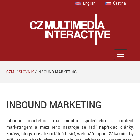
English
Čeština
Zobrazit
menu
CZMI
/
SLOVNÍK
/
INBOUND MARKETING
INBOUND MARKETING
Inbound marketing má mnoho společného s content
marketingem a mezi jeho nástroje se řadí například články,
zprávy, blogy, obsah sociálních sítí, webináře apod. Zákazníci by