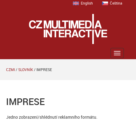
English
Čeština
Zobrazit
menu
CZMI
/
SLOVNÍK
/
IMPRESE
IMPRESE
Jedno zobrazení/shlédnutí reklamního formátu.