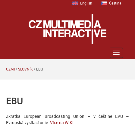
English
Čeština
Zobrazit
menu
CZMI
/
SLOVNÍK
/
EBU
EBU
Zkratka European Broadcasting Union – v češtine EVU –
Evropská vysílací unie.
Více na WIKI
.