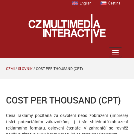
English
Čeština
Zobrazit
menu
CZMI
/
SLOVNÍK
/
COST PER THOUSAND (CPT)
COST PER THOUSAND (CPT)
Cena raklamy počítaná za osvolení nebo zobrazení (imprese)
tisíci potenciálním zákazníkům, tj. tisíc shlédnutí/zobrazení
reklamního formátu, oslovení čtenáře. V zahraničí se rovněž