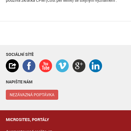
používá zkratka CPM (Cost per Mille) se stejným významem .
SOCIÁLNÍ SÍTĚ
NAPIŠTE NÁM
NEZÁVAZNÁ POPTÁVKA
MICROSITES, PORTÁLY