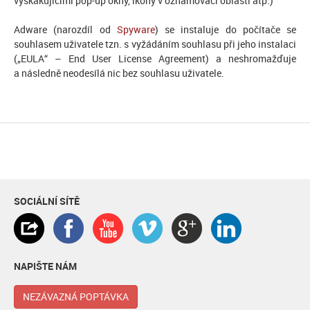
vyskakujícími pop-up okny, ikony v oznamovací oblasti atp.)
Adware (narozdíl od
Spyware
) se instaluje do počítače se
souhlasem uživatele tzn. s vyžádáním souhlasu při jeho instalaci
(„EULA“ – End User License Agreement) a neshromažďuje
a následně neodesílá nic bez souhlasu uživatele.
SOCIÁLNÍ SÍTĚ
NAPIŠTE NÁM
NEZÁVAZNÁ POPTÁVKA