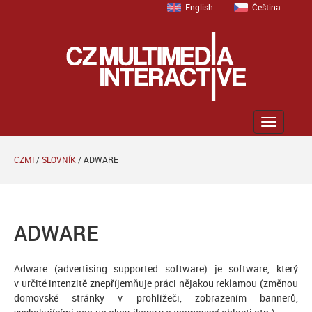
English
Čeština
Zobrazit
menu
CZMI
/
SLOVNÍK
/
ADWARE
ADWARE
Adware (advertising supported software) je software, který
v určité intenzitě znepříjemňuje práci nějakou reklamou (změnou
domovské stránky v prohlížeči, zobrazením bannerů,