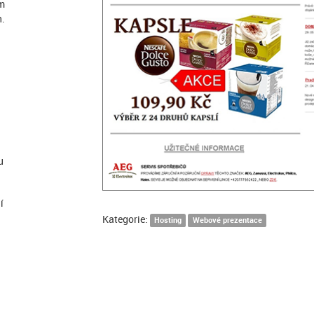
em
h.
u
í
Kategorie:
Hosting
Webové prezentace