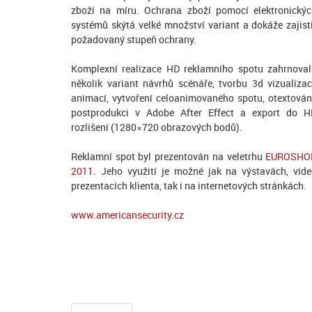
zboží na míru. Ochrana zboží pomocí elektronický
systémů skýtá velké množství variant a dokáže zajist
požadovaný stupeň ochrany.
Komplexní realizace HD reklamního spotu zahrnova
několik variant návrhů scénáře, tvorbu 3d vizualizac
animací, vytvoření celoanimovaného spotu, otextován
postprodukci v Adobe After Effect a export do H
rozlišení (1280×720 obrazových bodů).
Reklamní spot byl prezentován na veletrhu
EUROSHO
2011
. Jeho využití je možné jak na výstavách, vid
prezentacích klienta, tak i na internetových stránkách.
www.americansecurity.cz