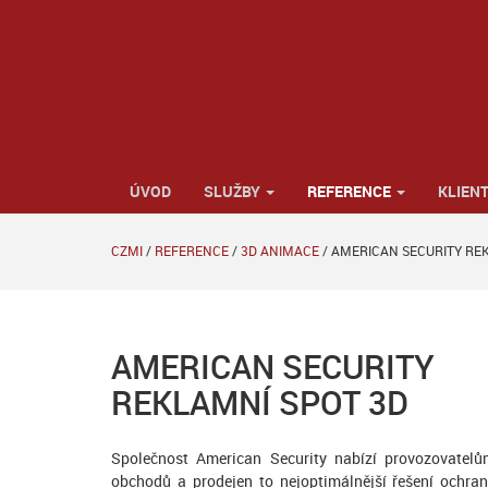
ÚVOD
SLUŽBY
REFERENCE
KLIENT
CZMI
/
REFERENCE
/
3D ANIMACE
/
AMERICAN SECURITY RE
AMERICAN SECURITY
REKLAMNÍ SPOT 3D
Společnost American Security nabízí provozovatel
obchodů a prodejen to nejoptimálnější řešení ochra