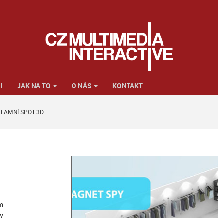
I
JAK NA TO
O NÁS
KONTAKT
KLAMNÍ SPOT 3D
ům
ny