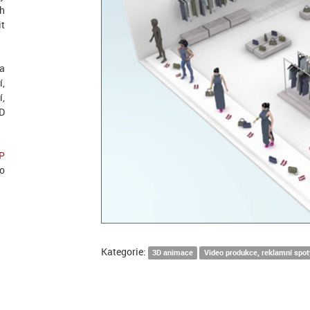
ch
it
la
í,
í,
D
P
eo
Kategorie:
3D animace
Video produkce, reklamní spot