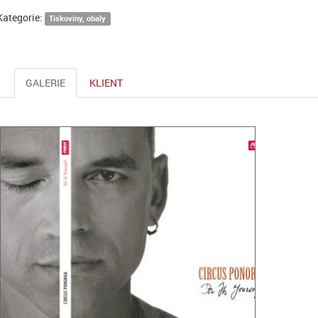
Kategorie:
Tiskoviny, obaly
GALERIE
KLIENT