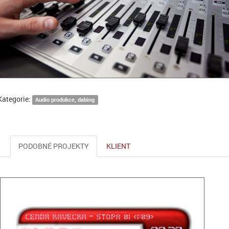
Kategorie:
Audio produkce, dabing
PODOBNÉ PROJEKTY
KLIENT