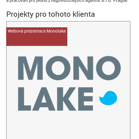
a pracovali pro jednu z nejprestižnějších agentur B.I.G. Prague.
Projekty pro tohoto klienta
Webová prezentace Monolake