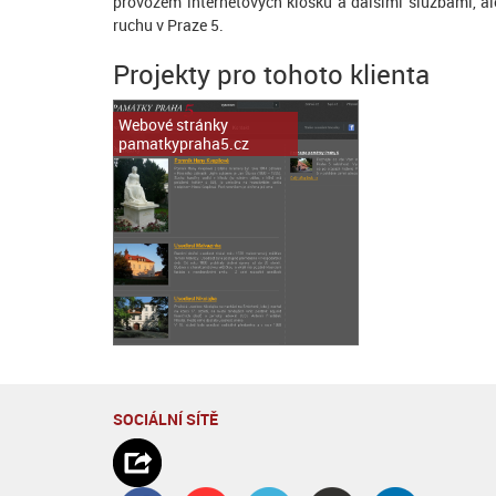
provozem internetových kiosků a dalšími službami, a
ruchu v Praze 5.
Projekty pro tohoto klienta
Webové stránky
pamatkypraha5.cz
SOCIÁLNÍ SÍTĚ