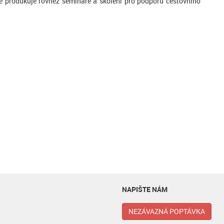
le produkuje rovněž semináře a školení pro podporu cestovního
NAPIŠTE NÁM
NEZÁVAZNÁ POPTÁVKA