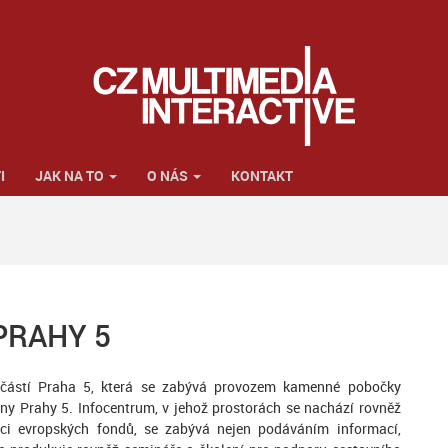
I
JAK NA TO
O NÁS
KONTAKT
PRAHY 5
 částí Praha 5, která se zabývá provozem kamenné pobočky
čany Prahy 5. Infocentrum, v jehož prostorách se nachází rovněž
i evropských fondů, se zabývá nejen podáváním informací,